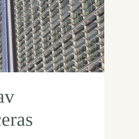
av
ceras