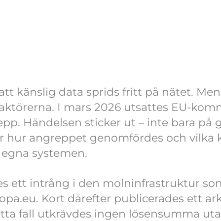
att känslig data sprids fritt på nätet. Me
a aktörerna. I mars 2026 utsattes EU-komm
p. Händelsen sticker ut – inte bara på 
r hur angreppet genomfördes och vilka 
e egna systemen.
 ett intrång i den molninfrastruktur som
pa.eu. Kort därefter publicerades ett ar
etta fall utkrävdes ingen lösensumma ut