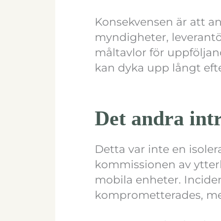
Konsekvensen är att an
myndigheter, leverantö
måltavlor för uppfölja
kan dyka upp långt efter
Det andra int
Detta var inte en isol
kommissionen av ytterl
mobila enheter. Incid
komprometterades, men