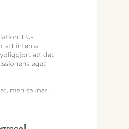
lation. EU-
 att interna
dliggjort att det
missionens eget
rat, men saknar i
yssel