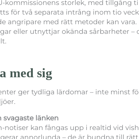
EU-kommissionens storlek, med tillgång t
ts för två separata intrång inom tio vecko
ade angripare med rätt metoder kan vara
gar eller utnyttjar okända sårbarheter – 
lt.
ta med sig
nter ger tydliga lärdomar – inte minst f
jöer.
n svagaste länken
notiser kan fångas upp i realtid vid vis
gerar annorlunda – de är bundna till rät