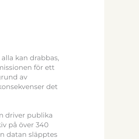
n alla kan drabbas,
issionen för ett
grund av
konsekvenser det
 driver publika
kiv på över 340
an datan släpptes