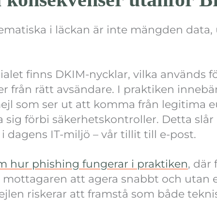
matiska i läckan är inte mängden data, 
let finns DKIM-nycklar, vilka används för 
r från rätt avsändare. I praktiken innebär
ejl som ser ut att komma från legitima 
sig förbi säkerhetskontroller. Detta slår
 dagens IT-miljö – vår tillit till e-post.
om hur phishing fungerar i praktiken
, där
mottagaren att agera snabbt och utan e
jlen riskerar att framstå som både tekni