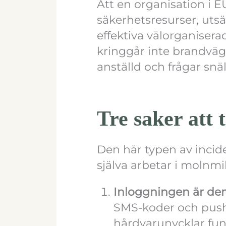
Att en organisation i 
säkerhetsresurser, utsät
effektiva välorganiser
kringgår inte brandväg
anställd och frågar snäl
Tre saker att 
Den här typen av incide
själva arbetar i molnmil
Inloggningen är de
SMS-koder och push-
hårdvarunycklar fun