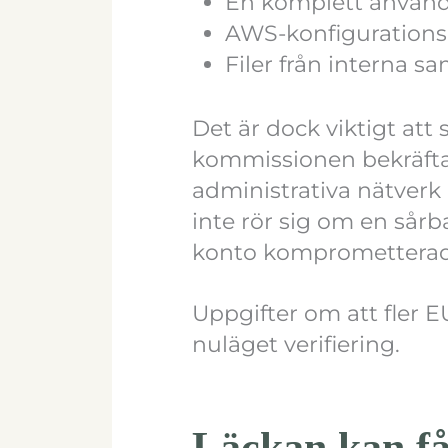
En komplett använd
AWS-konfigurations
Filer från interna s
Det är dock viktigt att
kommissionen bekräftar
administrativa nätverk
inte rör sig om en sår
konto komprometterad
Uppgifter om att fler E
nuläget verifiering.
Läckan kan få