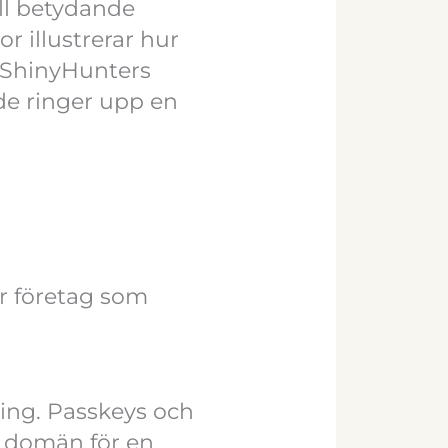
ill betydande
r illustrerar hur
. ShinyHunters
de ringer upp en
ör företag som
hing. Passkeys och
t domän för en