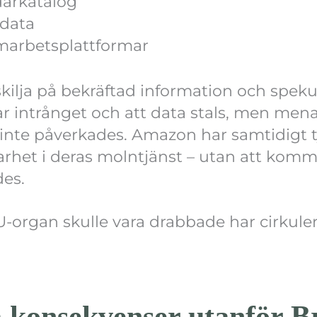
arkatalog
data
amarbetsplattformar
 skilja på bekräftad information och speku
 intrånget och att data stals, men menar
 inte påverkades. Amazon har samtidigt ty
barhet i deras molntjänst – utan att kom
es.
U-organ skulle vara drabbade har cirkule
 konsekvenser utanför Br