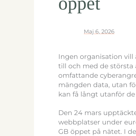
öppet
Maj 6, 2026
Ingen organisation vill 
till och med de störst
omfattande cyberangrep
mängden data, utan fö
kan få långt utanför d
Den 24 mars upptäcktes
webbplatser under euro
GB öppet på nätet. I d