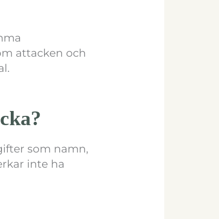
amma
om attacken och
l.
äcka?
gifter som namn,
rkar inte ha