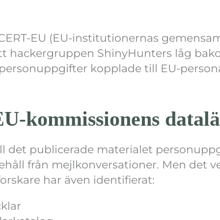
e CERT-EU (EU-institutionernas gemens
tt hackergruppen ShinyHunters låg bak
 personuppgifter kopplade till EU-persona
 EU-kommissionens datal
ll det publicerade materialet personupp
ehåll från mejlkonversationer. Men det ve
orskare har även identifierat:
klar