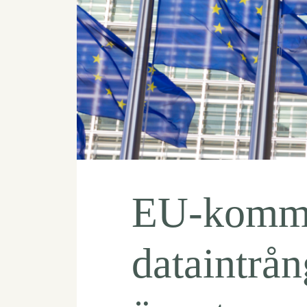
EU-kommi
dataintrå