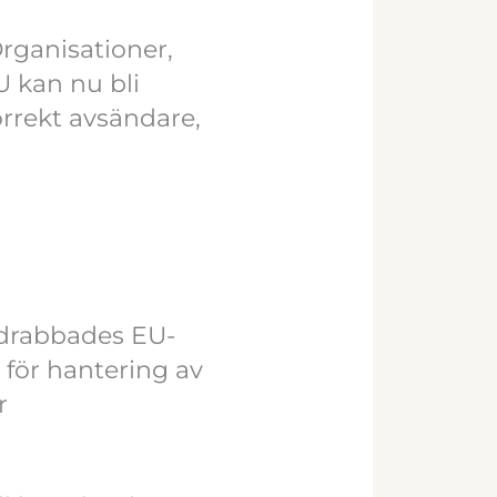
rganisationer,
 kan nu bli
orrekt avsändare,
 drabbades EU-
 för hantering av
r